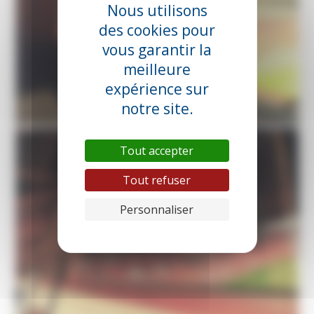
Nous utilisons
des cookies pour
vous garantir la
meilleure
expérience sur
notre site.
Tout accepter
Tout refuser
Personnaliser